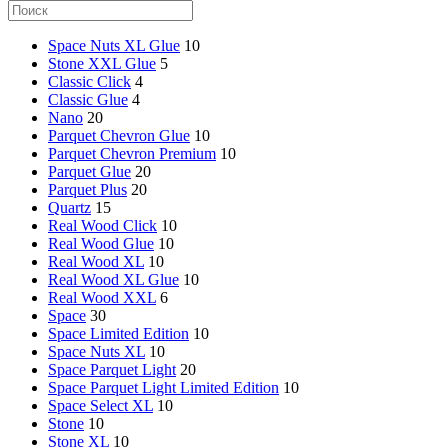
Space Nuts XL Glue
10
Stone XXL Glue
5
Classic Click
4
Classic Glue
4
Nano
20
Parquet Chevron Glue
10
Parquet Chevron Premium
10
Parquet Glue
20
Parquet Plus
20
Quartz
15
Real Wood Click
10
Real Wood Glue
10
Real Wood XL
10
Real Wood XL Glue
10
Real Wood XXL
6
Space
30
Space Limited Edition
10
Space Nuts XL
10
Space Parquet Light
20
Space Parquet Light Limited Edition
10
Space Select XL
10
Stone
10
Stone XL
10