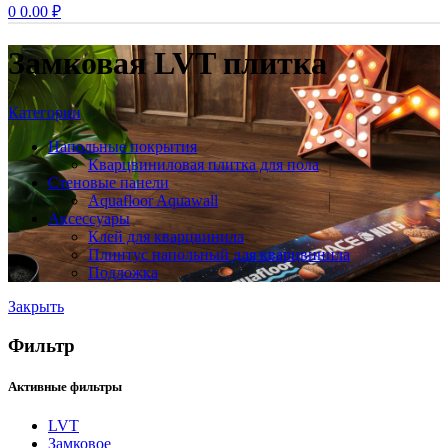
0
0.00
₽
Замковая LVT плитка
Категории
Напольные покрытия
Кварцвиниловая плитка для пола
Стеновые панели
Aquafloor Aquawall
Аксессуары
Клей для кварцвинила
Плинтус напольный для кварцвинила
Подложка
Закрыть
Фильтр
Активные фильтры
LVT
Замковое