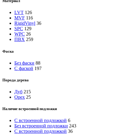
Материал
LVT
126
MVF
116
RigidVinyl
36
SPC
129
WPC
26
ПВХ
259
Фаска
Без фаски
88
С фаской
197
Порода дерева
Дуб
215
Орех
25
Наличие встроенной подложки
C встроенной подложкой
6
Без встроенной подложки
243
С встроенной подложкой
36