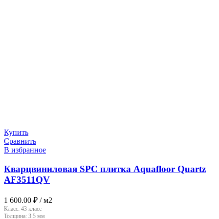
Купить
Сравнить
В избранное
Кварцвиниловая SPC плитка Aquafloor Quartz
AF3511QV
1 600.00
₽
/ м2
Класс:
43 класс
Толщина:
3.5 мм