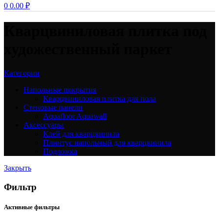
0
0.00
₽
Кварцвиниловая плитка под
художественный паркет
Категории
Напольные покрытия
Кварцвиниловая плитка для пола
Стеновые панели
Aquafloor Aquawall
Аксессуары
Клей для кварцвинила
Плинтус напольный для кварцвинила
Подложка
Закрыть
Фильтр
Активные фильтры