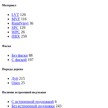
Материал
LVT
126
MVF
116
RigidVinyl
36
SPC
129
WPC
26
ПВХ
259
Фаска
Без фаски
88
С фаской
197
Порода дерева
Дуб
215
Орех
25
Наличие встроенной подложки
C встроенной подложкой
6
Без встроенной подложки
243