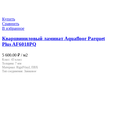
Купить
Сравнить
В избранное
Кварцвиниловый ламинат Aquafloor Parquet
Plus AF6018PQ
5 600.00
₽
/ м2
Класс:
43 класс
Толщина:
7 мм
Материал:
RigidVinyl, ПВХ
Тип соединения:
Замковое