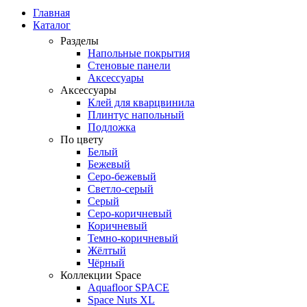
Главная
Каталог
Разделы
Напольные покрытия
Стеновые панели
Аксессуары
Аксессуары
Клей для кварцвинила
Плинтус напольный
Подложка
По цвету
Белый
Бежевый
Серо-бежевый
Светло-серый
Серый
Серо-коричневый
Коричневый
Темно-коричневый
Жёлтый
Чёрный
Коллекции Space
Aquafloor SPACE
Space Nuts XL