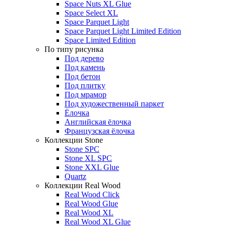
Space Nuts XL Glue
Space Select XL
Space Parquet Light
Space Parquet Light Limited Edition
Space Limited Edition
По типу рисунка
Под дерево
Под камень
Под бетон
Под плитку
Под мрамор
Под художественный паркет
Ёлочка
Английская ёлочка
Французская ёлочка
Коллекции Stone
Stone SPC
Stone XL SPC
Stone XXL Glue
Quartz
Коллекции Real Wood
Real Wood Click
Real Wood Glue
Real Wood XL
Real Wood XL Glue