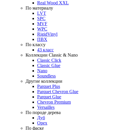
Real Wood XXL
По материалу
LVT
SPC
MVF
WPC
RigidVinyl
ПВХ
По классу
43 класс
Коллекции Classic & Nano
Classic Click
Classic Glue
Nano
Soundless
Другие коллекции
Parquet Plus
Parquet Chevron Glue
Parquet Glue
Chevron Premium
Versailles
По породе дерева
Дуб
Орех
По фаске