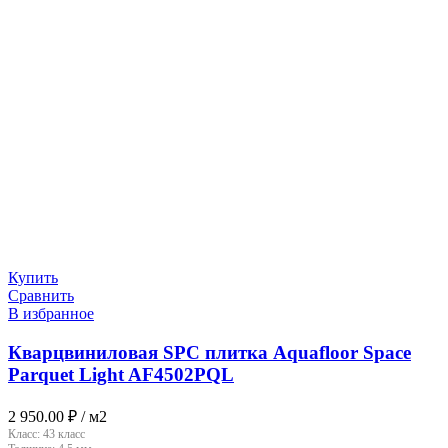
Купить
Сравнить
В избранное
Кварцвиниловая SPC плитка Aquafloor Space
Parquet Light AF4502PQL
2 950.00
₽
/ м2
Класс:
43 класс