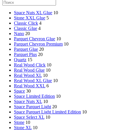
Space Nuts XL Glue
10
Stone XXL Glue
5
Classic Click
4
Classic Glue
4
Nano
20
Parquet Chevron Glue
10
Parquet Chevron Premium
10
Parquet Glue
20
Parquet Plus
20
Quartz
15
Real Wood Click
10
Real Wood Glue
10
Real Wood XL
10
Real Wood XL Glue
10
Real Wood XXL
6
Space
30
Space Limited Edition
10
Space Nuts XL
10
Space Parquet Light
20
Space Parquet Light Limited Edition
10
Space Select XL
10
Stone
10
Stone XL
10