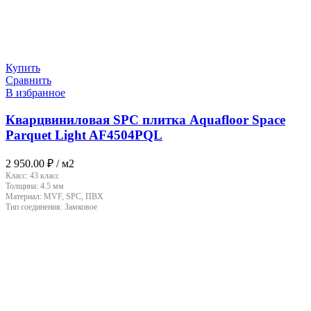
Купить
Сравнить
В избранное
Кварцвиниловая SPC плитка Aquafloor Space
Parquet Light AF4504PQL
2 950.00
₽
/ м2
Класс:
43 класс
Толщина:
4.5 мм
Материал:
MVF, SPC, ПВХ
Тип соединения:
Замковое