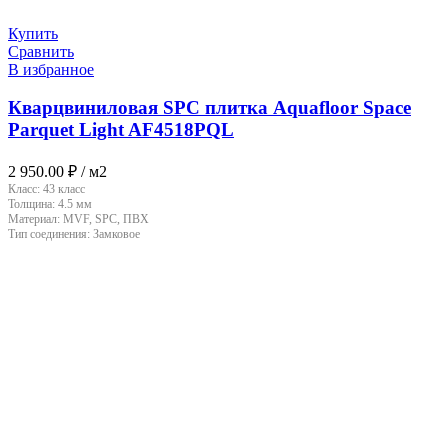
Купить
Сравнить
В избранное
Кварцвиниловая SPC плитка Aquafloor Space
Parquet Light AF4518PQL
2 950.00
₽
/ м2
Класс:
43 класс
Толщина:
4.5 мм
Материал:
MVF, SPC, ПВХ
Тип соединения:
Замковое