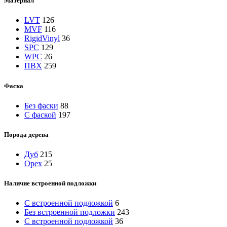
Материал
LVT
126
MVF
116
RigidVinyl
36
SPC
129
WPC
26
ПВХ
259
Фаска
Без фаски
88
С фаской
197
Порода дерева
Дуб
215
Орех
25
Наличие встроенной подложки
C встроенной подложкой
6
Без встроенной подложки
243
С встроенной подложкой
36