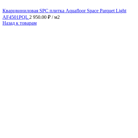
Кварцвиниловая SPC плитка Aquafloor Space Parquet Light
AF4501PQL
2 950.00
₽
/ м2
Назад к товарам