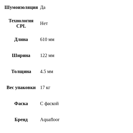
Шумоизоляция
Да
Технология
Нет
CPL
Длина
610 мм
Ширина
122 мм
Толщина
4.5 мм
Вес упаковки
17 кг
Фаска
С фаской
Бренд
Aquafloor