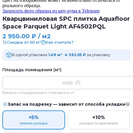
Цвет на изображении может незначительно отличаться от
реального образца.
Запросить фото образца из шоу-рума в Telegram
Кварцвиниловая SPC плитка Aquafloor
Space Parquet Light AF4502PQL
2 950.00
₽
/ м2
Скидка от 50 м²
Как считать?
В одной упаковке
1.49 м²
·
4 392.55 ₽
за упаковку
Площадь помещения (м²)
Введите площадь вашего помещения, м²
Запас на подрезку — зависит от способа укладки
+5%
+10%
прямая укладка
укладка по диагонали