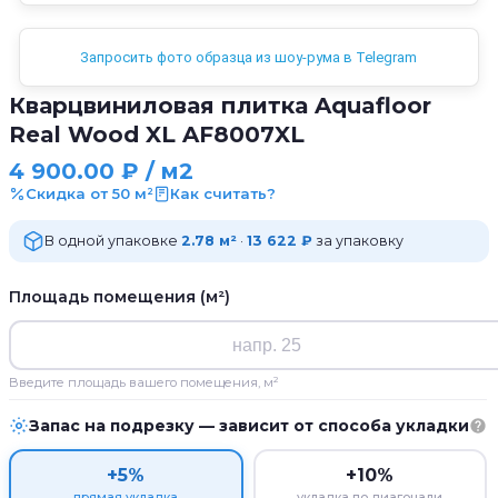
Запросить фото образца из шоу-рума в Telegram
Кварцвиниловая плитка Aquafloor
Real Wood XL AF8007XL
4 900.00
₽
/ м2
Скидка от 50 м²
Как считать?
В одной упаковке
2.78 м²
·
13 622 ₽
за упаковку
Площадь помещения (м²)
Введите площадь вашего помещения, м²
Запас на подрезку — зависит от способа укладки
+5%
+10%
прямая укладка
укладка по диагонали