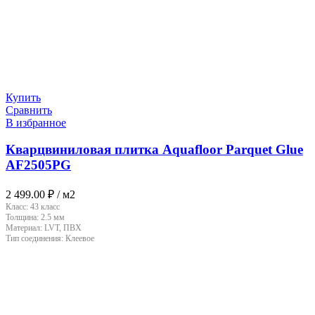
Купить
Сравнить
В избранное
Кварцвиниловая плитка Aquafloor Parquet Glue
AF2505PG
2 499.00
₽
/ м2
Класс:
43 класс
Толщина:
2.5 мм
Материал:
LVT, ПВХ
Тип соединения:
Клеевое