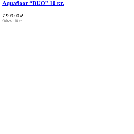
Aquafloor “DUO” 10 кг.
7 999.00
₽
Объем:
10 кг