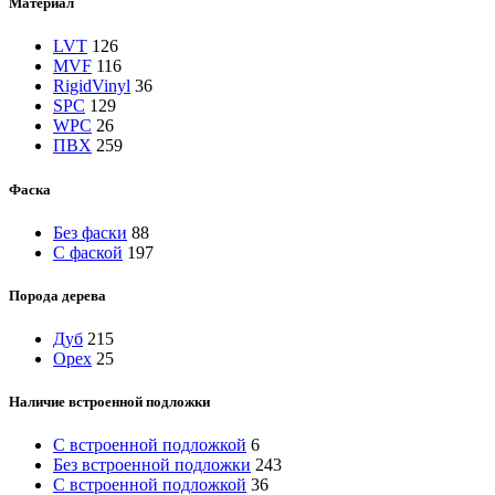
Материал
LVT
126
MVF
116
RigidVinyl
36
SPC
129
WPC
26
ПВХ
259
Фаска
Без фаски
88
С фаской
197
Порода дерева
Дуб
215
Орех
25
Наличие встроенной подложки
C встроенной подложкой
6
Без встроенной подложки
243
С встроенной подложкой
36