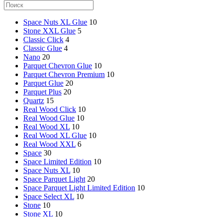
Space Nuts XL Glue
10
Stone XXL Glue
5
Classic Click
4
Classic Glue
4
Nano
20
Parquet Chevron Glue
10
Parquet Chevron Premium
10
Parquet Glue
20
Parquet Plus
20
Quartz
15
Real Wood Click
10
Real Wood Glue
10
Real Wood XL
10
Real Wood XL Glue
10
Real Wood XXL
6
Space
30
Space Limited Edition
10
Space Nuts XL
10
Space Parquet Light
20
Space Parquet Light Limited Edition
10
Space Select XL
10
Stone
10
Stone XL
10