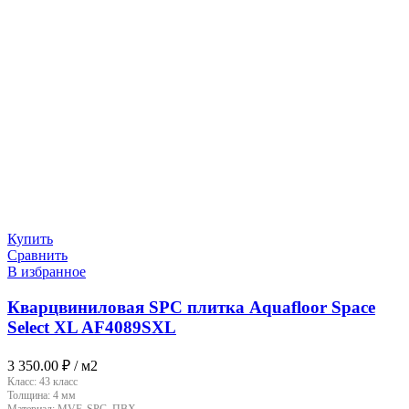
Купить
Сравнить
В избранное
Кварцвиниловая SPC плитка Aquafloor Space
Select XL AF4089SXL
3 350.00
₽
/ м2
Класс:
43 класс
Толщина:
4 мм
Материал:
MVF, SPC, ПВХ