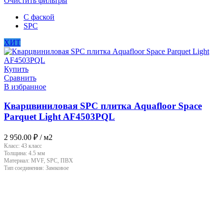
Очистить фильтры
С фаской
SPC
ХИТ
Купить
Сравнить
В избранное
Кварцвиниловая SPC плитка Aquafloor Space
Parquet Light AF4503PQL
2 950.00
₽
/ м2
Класс:
43 класс
Толщина:
4.5 мм
Материал:
MVF, SPC, ПВХ
Тип соединения:
Замковое