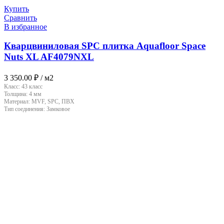
Купить
Сравнить
В избранное
Кварцвиниловая SPC плитка Aquafloor Space
Nuts XL AF4079NXL
3 350.00
₽
/ м2
Класс:
43 класс
Толщина:
4 мм
Материал:
MVF, SPC, ПВХ
Тип соединения:
Замковое