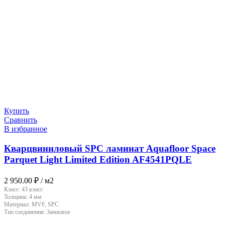
Купить
Сравнить
В избранное
Кварцвиниловый SPC ламинат Aquafloor Space
Parquet Light Limited Edition AF4541PQLE
2 950.00
₽
/ м2
Класс:
43 класс
Толщина:
4 мм
Материал:
MVF, SPC
Тип соединения:
Замковое