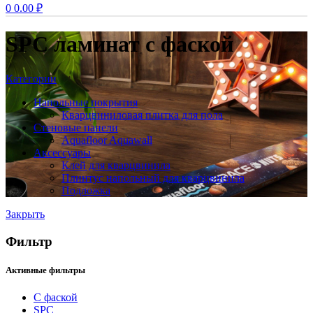
0
0.00
₽
SPC ламинат с фаской
Категории
Напольные покрытия
Кварцвиниловая плитка для пола
Стеновые панели
Aquafloor Aquawall
Аксессуары
Клей для кварцвинила
Плинтус напольный для кварцвинила
Подложка
Закрыть
Фильтр
Активные фильтры
С фаской
SPC