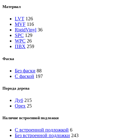
Материал
LVT
126
MVF
116
RigidVinyl
36
SPC
129
WPC
26
ПВХ
259
Фаска
Без фаски
88
С фаской
197
Порода дерева
Дуб
215
Орех
25
Наличие встроенной подложки
C встроенной подложкой
6
Без встроенной подложки
243