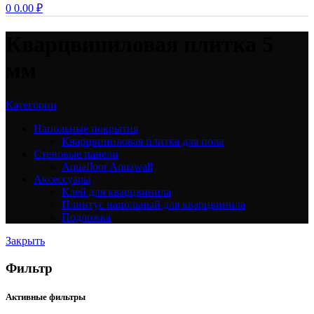
0
0.00
₽
Кварцвиниловая плитка 5
мм
Категории
Напольные покрытия
Кварцвиниловая плитка для пола
Стеновые панели
Aquafloor Aquawall
Аксессуары
Клей для кварцвинила
Плинтус напольный для кварцвинила
Подложка
Закрыть
Фильтр
Активные фильтры