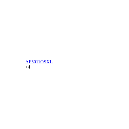
AF5011OSXL
+4