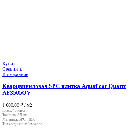
Купить
Сравнить
В избранное
Кварцвиниловая SPC плитка Aquafloor Quartz
AF3505QV
1 600.00
₽
/ м2
Класс:
43 класс
Толщина:
3.5 мм
Материал:
SPC, ПВХ
Тип соединения:
Замковое