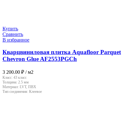
Купить
Сравнить
В избранное
Кварцвиниловая плитка Aquafloor Parquet
Chevron Glue AF2553PGCh
3 200.00
₽
/ м2
Класс:
43 класс
Толщина:
2.5 мм
Материал:
LVT, ПВХ
Тип соединения:
Клеевое