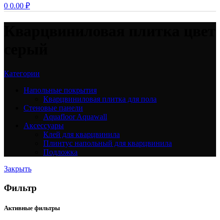
0
0.00
₽
Кварцвиниловая плитка цвет
серый
Категории
Напольные покрытия
Кварцвиниловая плитка для пола
Стеновые панели
Aquafloor Aquawall
Аксессуары
Клей для кварцвинила
Плинтус напольный для кварцвинила
Подложка
Закрыть
Фильтр
Активные фильтры