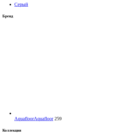
Серый
Бренд
Aquafloor
Aquafloor
259
Коллекция