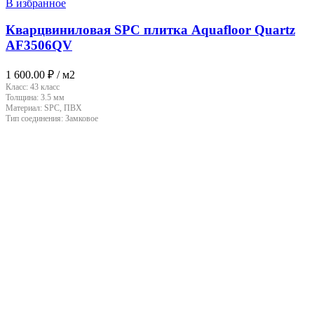
В избранное
Кварцвиниловая SPC плитка Aquafloor Quartz
AF3506QV
1 600.00
₽
/ м2
Класс:
43 класс
Толщина:
3.5 мм
Материал:
SPC, ПВХ
Тип соединения:
Замковое