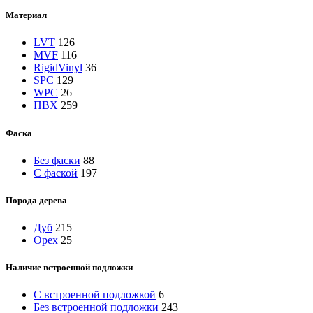
Материал
LVT
126
MVF
116
RigidVinyl
36
SPC
129
WPC
26
ПВХ
259
Фаска
Без фаски
88
С фаской
197
Порода дерева
Дуб
215
Орех
25
Наличие встроенной подложки
C встроенной подложкой
6
Без встроенной подложки
243