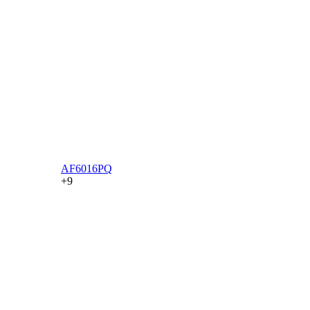
AF6016PQ
+9