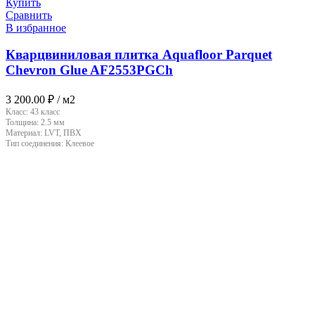
Купить
Сравнить
В избранное
Кварцвиниловая плитка Aquafloor Parquet
Chevron Glue AF2553PGCh
3 200.00
₽
/ м2
Класс:
43 класс
Толщина:
2.5 мм
Материал:
LVT, ПВХ
Тип соединения:
Клеевое