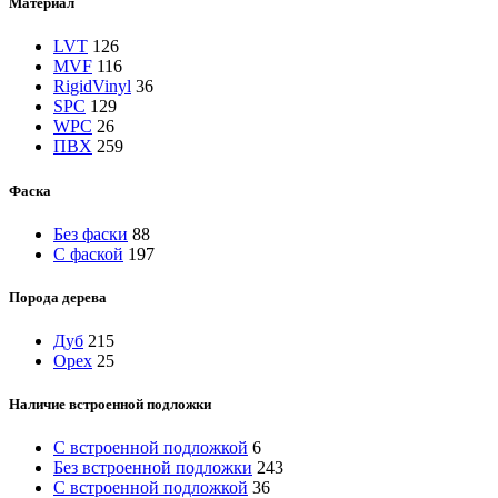
Материал
LVT
126
MVF
116
RigidVinyl
36
SPC
129
WPC
26
ПВХ
259
Фаска
Без фаски
88
С фаской
197
Порода дерева
Дуб
215
Орех
25
Наличие встроенной подложки
C встроенной подложкой
6
Без встроенной подложки
243
С встроенной подложкой
36