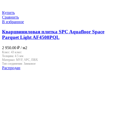
Купить
Сравнить
В избранное
Кварцвиниловая плитка SPC Aquafloor Space
Parquet Light AF4508PQL
2 950.00
₽
/ м2
Класс:
43 класс
Толщина:
4.5 мм
Материал:
MVF, SPC, ПВХ
Тип соединения:
Замковое
Распродан