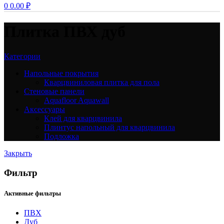
0
0.00
₽
Плитка ПВХ дуб
Категории
Напольные покрытия
Кварцвиниловая плитка для пола
Стеновые панели
Aquafloor Aquawall
Аксессуары
Клей для кварцвинила
Плинтус напольный для кварцвинила
Подложка
Закрыть
Фильтр
Активные фильтры
ПВХ
Дуб