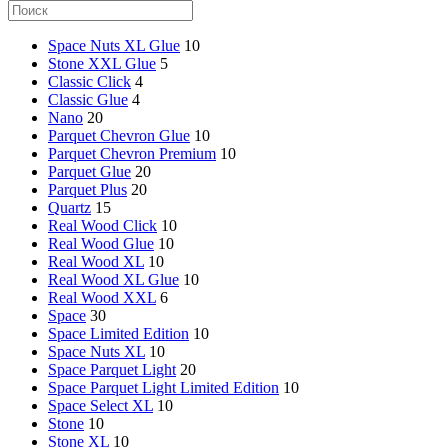
Space Nuts XL Glue
10
Stone XXL Glue
5
Classic Click
4
Classic Glue
4
Nano
20
Parquet Chevron Glue
10
Parquet Chevron Premium
10
Parquet Glue
20
Parquet Plus
20
Quartz
15
Real Wood Click
10
Real Wood Glue
10
Real Wood XL
10
Real Wood XL Glue
10
Real Wood XXL
6
Space
30
Space Limited Edition
10
Space Nuts XL
10
Space Parquet Light
20
Space Parquet Light Limited Edition
10
Space Select XL
10
Stone
10
Stone XL
10