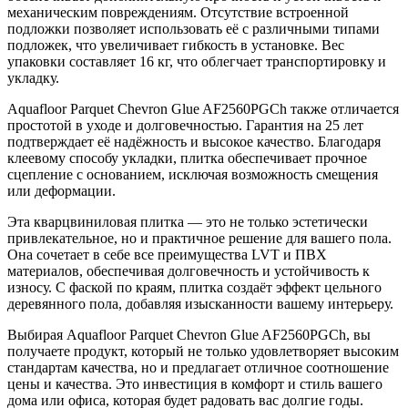
механическим повреждениям. Отсутствие встроенной
подложки позволяет использовать её с различными типами
подложек, что увеличивает гибкость в установке. Вес
упаковки составляет 16 кг, что облегчает транспортировку и
укладку.
Aquafloor Parquet Chevron Glue AF2560PGCh также отличается
простотой в уходе и долговечностью. Гарантия на 25 лет
подтверждает её надёжность и высокое качество. Благодаря
клеевому способу укладки, плитка обеспечивает прочное
сцепление с основанием, исключая возможность смещения
или деформации.
Эта кварцвиниловая плитка — это не только эстетически
привлекательное, но и практичное решение для вашего пола.
Она сочетает в себе все преимущества LVT и ПВХ
материалов, обеспечивая долговечность и устойчивость к
износу. С фаской по краям, плитка создаёт эффект цельного
деревянного пола, добавляя изысканности вашему интерьеру.
Выбирая Aquafloor Parquet Chevron Glue AF2560PGCh, вы
получаете продукт, который не только удовлетворяет высоким
стандартам качества, но и предлагает отличное соотношение
цены и качества. Это инвестиция в комфорт и стиль вашего
дома или офиса, которая будет радовать вас долгие годы.