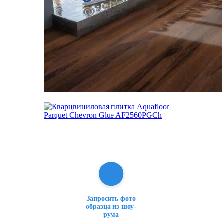
Запросить фото
образца из шоу-
рума