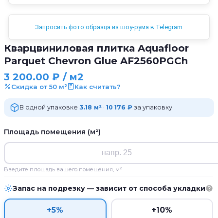
Запросить фото образца из шоу-рума в Telegram
Кварцвиниловая плитка Aquafloor
Parquet Chevron Glue AF2560PGCh
3 200.00
₽
/ м2
Скидка от 50 м²
Как считать?
В одной упаковке
3.18 м²
·
10 176 ₽
за упаковку
Площадь помещения (м²)
Введите площадь вашего помещения, м²
Запас на подрезку — зависит от способа укладки
+5%
+10%