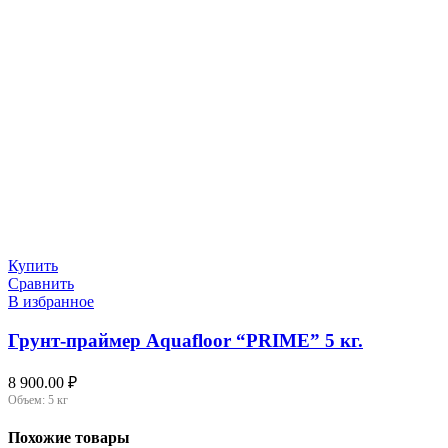
Купить
Сравнить
В избранное
Грунт-праймер Aquafloor “PRIME” 5 кг.
8 900.00
₽
Объем:
5 кг
Похожие товары