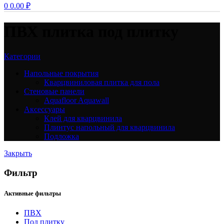
0
0.00
₽
ПВХ плитка под плитку
Категории
Напольные покрытия
Кварцвиниловая плитка для пола
Стеновые панели
Aquafloor Aquawall
Аксессуары
Клей для кварцвинила
Плинтус напольный для кварцвинила
Подложка
Закрыть
Фильтр
Активные фильтры
ПВХ
Под плитку