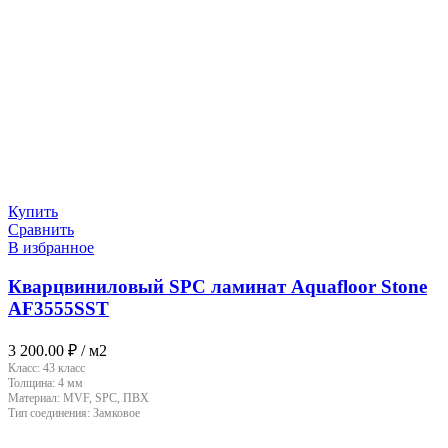
Купить
Сравнить
В избранное
Кварцвиниловый SPC ламинат Aquafloor Stone
AF3555SST
3 200.00
₽
/ м2
Класс:
43 класс
Толщина:
4 мм
Материал:
MVF, SPC, ПВХ
Тип соединения:
Замковое