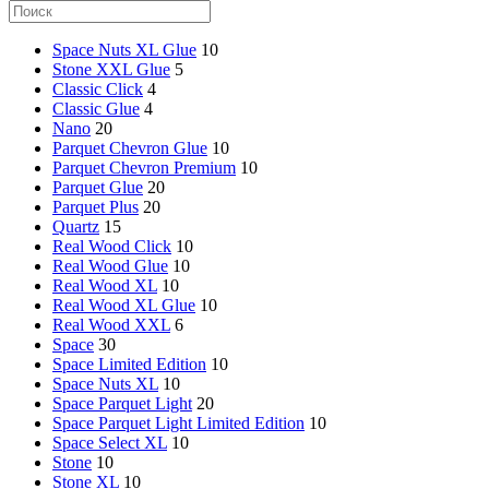
Space Nuts XL Glue
10
Stone XXL Glue
5
Classic Click
4
Classic Glue
4
Nano
20
Parquet Chevron Glue
10
Parquet Chevron Premium
10
Parquet Glue
20
Parquet Plus
20
Quartz
15
Real Wood Click
10
Real Wood Glue
10
Real Wood XL
10
Real Wood XL Glue
10
Real Wood XXL
6
Space
30
Space Limited Edition
10
Space Nuts XL
10
Space Parquet Light
20
Space Parquet Light Limited Edition
10
Space Select XL
10
Stone
10
Stone XL
10