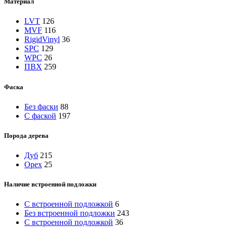
Материал
LVT
126
MVF
116
RigidVinyl
36
SPC
129
WPC
26
ПВХ
259
Фаска
Без фаски
88
С фаской
197
Порода дерева
Дуб
215
Орех
25
Наличие встроенной подложки
C встроенной подложкой
6
Без встроенной подложки
243
С встроенной подложкой
36