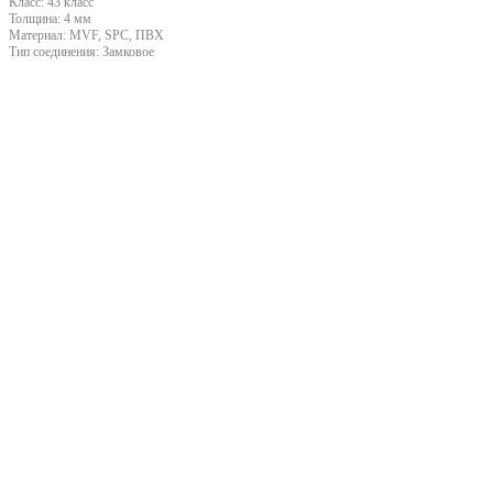
Класс:
43 класс
Толщина:
4 мм
Материал:
MVF, SPC, ПВХ
Тип соединения:
Замковое