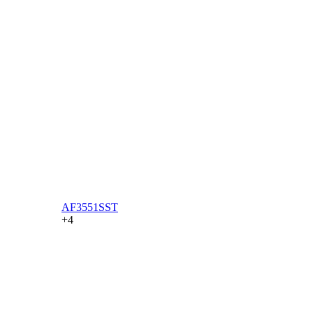
AF3551SST
+4