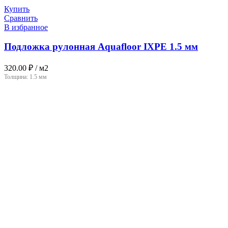
Купить
Сравнить
В избранное
Подложка рулонная Aquafloor IXPE 1.5 мм
320.00
₽
/ м2
Толщина:
1.5 мм