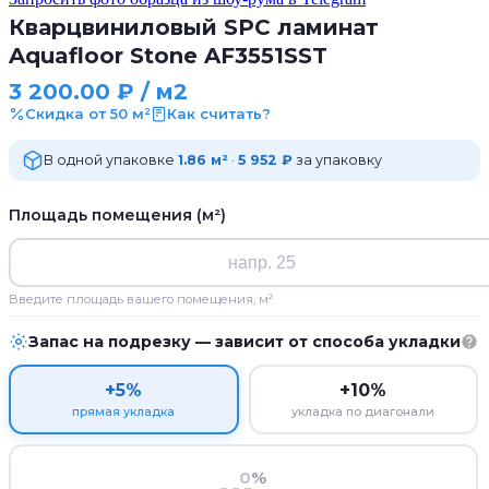
Кварцвиниловый SPC ламинат
Aquafloor Stone AF3551SST
3 200.00
₽
/ м2
Скидка от 50 м²
Как считать?
В одной упаковке
1.86 м²
·
5 952 ₽
за упаковку
Площадь помещения (м²)
Введите площадь вашего помещения, м²
Запас на подрезку — зависит от способа укладки
+5%
+10%
прямая укладка
укладка по диагонали
%