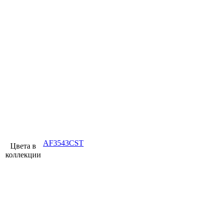
AF3543CST
Цвета в
коллекции