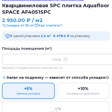
Кварцвиниловая SPC плитка Aquafloor
SPACE AF4051SPC
2 950.00
₽
/ м2
Скидка от 50 м²
Как считать?
В одной упаковке
2.2 м²
·
6 478.2 ₽
за упаковку
Площадь помещения (м²)
Введите площадь вашего помещения, м²
Запас на подрезку — зависит от способа укладки
+5%
+10%
прямая укладка
укладка по диагонали
%