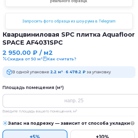
реального образца.
Запросить фото образца из шоу-рума в Telegram
Кварцвиниловая SPC плитка Aquafloor
SPACE AF4031SPC
2 950.00
₽
/ м2
Скидка от 50 м²
Как считать?
В одной упаковке
2.2 м²
·
6 478.2 ₽
за упаковку
Площадь помещения (м²)
Введите площадь вашего помещения, м²
Запас на подрезку — зависит от способа укладки
+5%
+10%