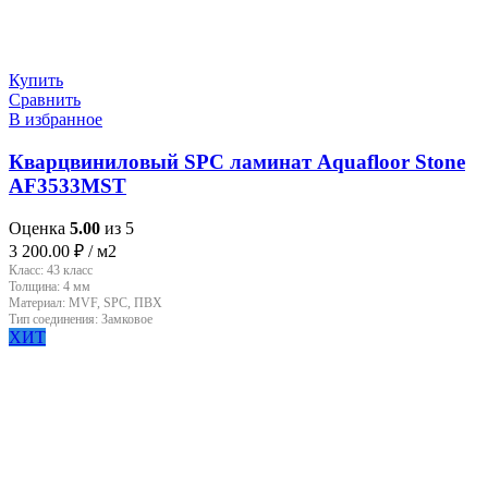
Купить
Сравнить
В избранное
Кварцвиниловый SPC ламинат Aquafloor Stone
AF3533MST
Оценка
5.00
из 5
3 200.00
₽
/ м2
Класс:
43 класс
Толщина:
4 мм
Материал:
MVF, SPC, ПВХ
Тип соединения:
Замковое
ХИТ