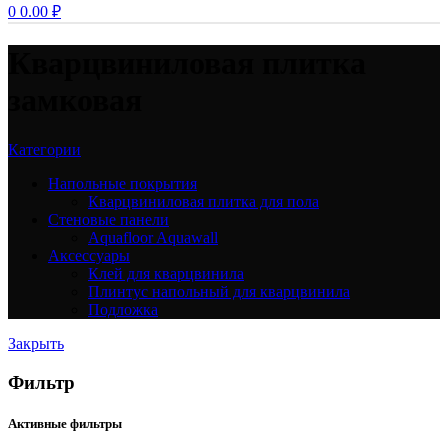
0
0.00
₽
Кварцвиниловая плитка
замковая
Категории
Напольные покрытия
Кварцвиниловая плитка для пола
Стеновые панели
Aquafloor Aquawall
Аксессуары
Клей для кварцвинила
Плинтус напольный для кварцвинила
Подложка
Закрыть
Фильтр
Активные фильтры