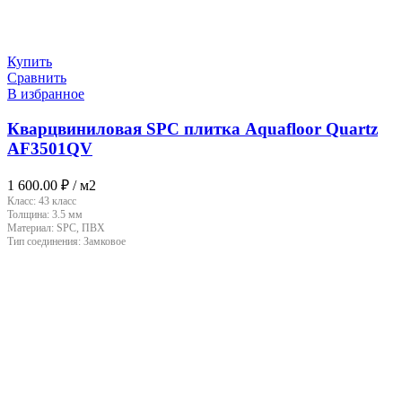
Купить
Сравнить
В избранное
Кварцвиниловая SPC плитка Aquafloor Quartz
AF3501QV
1 600.00
₽
/ м2
Класс:
43 класс
Толщина:
3.5 мм
Материал:
SPC, ПВХ
Тип соединения:
Замковое