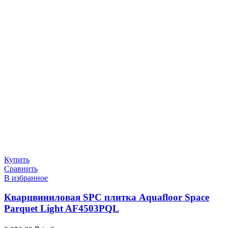
Купить
Сравнить
В избранное
Кварцвиниловая SPC плитка Aquafloor Space
Parquet Light AF4503PQL