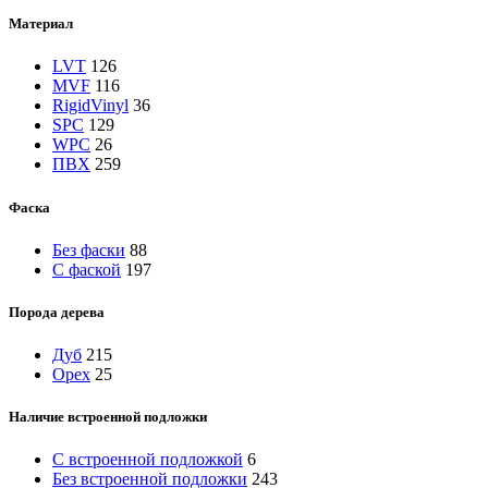
Материал
LVT
126
MVF
116
RigidVinyl
36
SPC
129
WPC
26
ПВХ
259
Фаска
Без фаски
88
С фаской
197
Порода дерева
Дуб
215
Орех
25
Наличие встроенной подложки
C встроенной подложкой
6
Без встроенной подложки
243