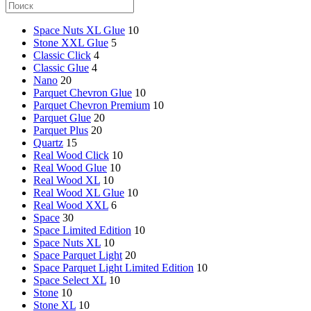
Space Nuts XL Glue
10
Stone XXL Glue
5
Classic Click
4
Classic Glue
4
Nano
20
Parquet Chevron Glue
10
Parquet Chevron Premium
10
Parquet Glue
20
Parquet Plus
20
Quartz
15
Real Wood Click
10
Real Wood Glue
10
Real Wood XL
10
Real Wood XL Glue
10
Real Wood XXL
6
Space
30
Space Limited Edition
10
Space Nuts XL
10
Space Parquet Light
20
Space Parquet Light Limited Edition
10
Space Select XL
10
Stone
10
Stone XL
10