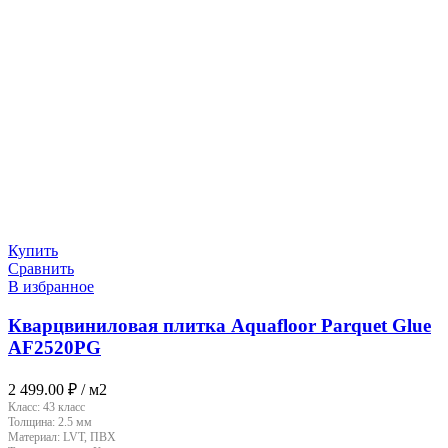
Купить
Сравнить
В избранное
Кварцвиниловая плитка Aquafloor Parquet Glue
AF2520PG
2 499.00
₽
/ м2
Класс:
43 класс
Толщина:
2.5 мм
Материал:
LVT, ПВХ