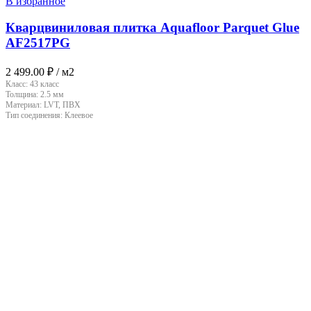
В избранное
Кварцвиниловая плитка Aquafloor Parquet Glue
AF2517PG
2 499.00
₽
/ м2
Класс:
43 класс
Толщина:
2.5 мм
Материал:
LVT, ПВХ
Тип соединения:
Клеевое