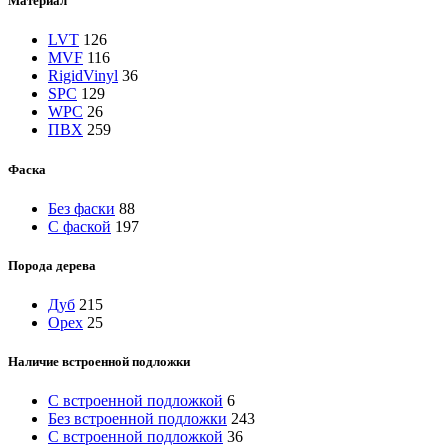
Материал
LVT
126
MVF
116
RigidVinyl
36
SPC
129
WPC
26
ПВХ
259
Фаска
Без фаски
88
С фаской
197
Порода дерева
Дуб
215
Орех
25
Наличие встроенной подложки
C встроенной подложкой
6
Без встроенной подложки
243
С встроенной подложкой
36