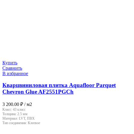
Купить
Сравнить
В избранное
Кварцвиниловая плитка Aquafloor Parquet
Chevron Glue AF2551PGCh
3 200.00
₽
/ м2
Класс:
43 класс
Толщина:
2.5 мм
Материал:
LVT, ПВХ
Тип соединения:
Клеевое