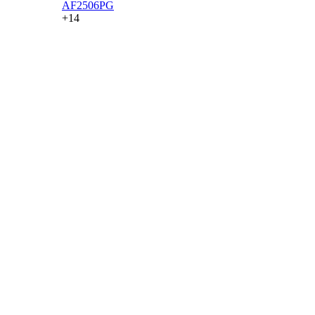
AF2506PG
+14