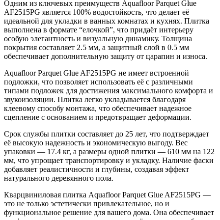
Одним из ключевых преимуществ Aquafloor Parquet Glue
AF2515PG является 100% водостойкость, что делает её
идеальной для укладки в ванных комнатах и кухнях. Плитка
выполнена в формате “елочкой”, что придаёт интерьеру
особую элегантность и визуальную динамику. Толщина
покрытия составляет 2.5 мм, а защитный слой в 0.5 мм
обеспечивает дополнительную защиту от царапин и износа.
Aquafloor Parquet Glue AF2515PG не имеет встроенной
подложки, что позволяет использовать её с различными
типами подложек для достижения максимального комфорта и
звукоизоляции. Плитка легко укладывается благодаря
клеевому способу монтажа, что обеспечивает надежное
сцепление с основанием и предотвращает деформации.
Срок службы плитки составляет до 25 лет, что подтверждает
её высокую надежность и экономическую выгоду. Вес
упаковки — 17.4 кг, а размеры одной плитки — 610 мм на 122
мм, что упрощает транспортировку и укладку. Наличие фаски
добавляет реалистичности и глубины, создавая эффект
натурального деревянного пола.
Кварцвиниловая плитка Aquafloor Parquet Glue AF2515PG —
это не только эстетически привлекательное, но и
функциональное решение для вашего дома. Она обеспечивает