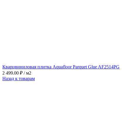
Кварцвиниловая плитка Aquafloor Parquet Glue AF2514PG
2 499.00
₽
/ м2
Назад к товарам