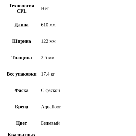
Технология
Нет
CPL
Длина
610 мм
Ширина
122 мм
Толщина
2.5 мм
Вес упаковки
17.4 кг
Фаска
С фаской
Бренд
Aquafloor
Цвет
Бежевый
Квадратных