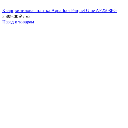
Кварцвиниловая плитка Aquafloor Parquet Glue AF2508PG
2 499.00
₽
/ м2
Назад к товарам