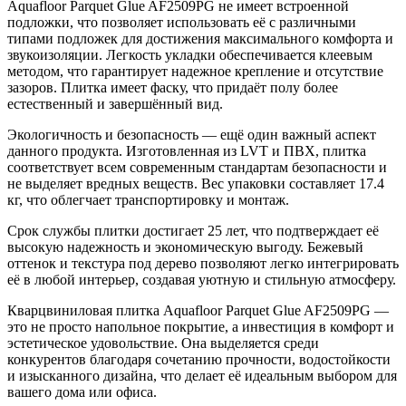
Aquafloor Parquet Glue AF2509PG не имеет встроенной
подложки, что позволяет использовать её с различными
типами подложек для достижения максимального комфорта и
звукоизоляции. Легкость укладки обеспечивается клеевым
методом, что гарантирует надежное крепление и отсутствие
зазоров. Плитка имеет фаску, что придаёт полу более
естественный и завершённый вид.
Экологичность и безопасность — ещё один важный аспект
данного продукта. Изготовленная из LVT и ПВХ, плитка
соответствует всем современным стандартам безопасности и
не выделяет вредных веществ. Вес упаковки составляет 17.4
кг, что облегчает транспортировку и монтаж.
Срок службы плитки достигает 25 лет, что подтверждает её
высокую надежность и экономическую выгоду. Бежевый
оттенок и текстура под дерево позволяют легко интегрировать
её в любой интерьер, создавая уютную и стильную атмосферу.
Кварцвиниловая плитка Aquafloor Parquet Glue AF2509PG —
это не просто напольное покрытие, а инвестиция в комфорт и
эстетическое удовольствие. Она выделяется среди
конкурентов благодаря сочетанию прочности, водостойкости
и изысканного дизайна, что делает её идеальным выбором для
вашего дома или офиса.