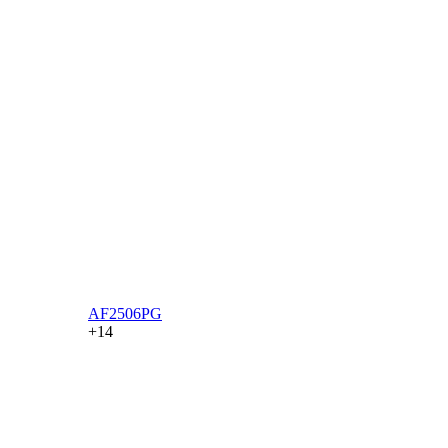
AF2506PG
+14