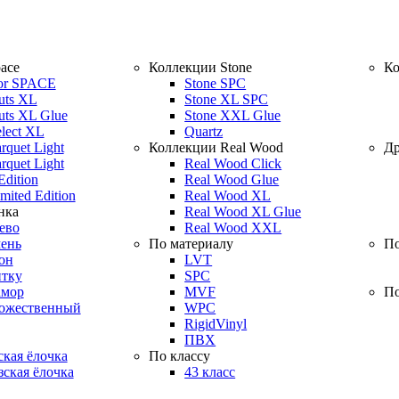
ace
Коллекции Stone
Ко
or SPACE
Stone SPC
uts XL
Stone XL SPC
uts XL Glue
Stone XXL Glue
elect XL
Quartz
rquet Light
Коллекции Real Wood
Др
rquet Light
Real Wood Click
Edition
Real Wood Glue
mited Edition
Real Wood XL
нка
Real Wood XL Glue
ево
Real Wood XXL
ень
По материалу
По
он
LVT
итку
SPC
амор
MVF
По
дожественный
WPC
RigidVinyl
ПВХ
кая ёлочка
По классу
ская ёлочка
43 класс