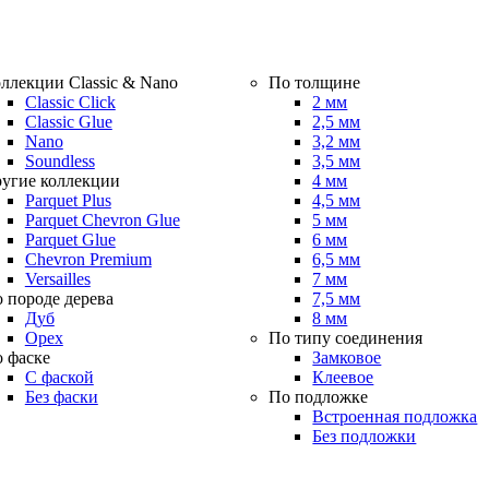
ллекции Classic & Nano
По толщине
Classic Click
2 мм
Classic Glue
2,5 мм
Nano
3,2 мм
Soundless
3,5 мм
угие коллекции
4 мм
Parquet Plus
4,5 мм
Parquet Chevron Glue
5 мм
Parquet Glue
6 мм
Chevron Premium
6,5 мм
Versailles
7 мм
 породе дерева
7,5 мм
Дуб
8 мм
Орех
По типу соединения
 фаске
Замковое
С фаской
Клеевое
Без фаски
По подложке
Встроенная подложка
Без подложки