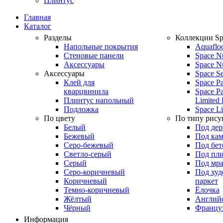
Плинтус
Главная
Каталог
Разделы
Коллекции Sp
Напольные покрытия
Aquaflo
Стеновые панели
Space N
Аксессуары
Space N
Аксессуары
Space S
Клей для
Space Pa
кварцвинила
Space Pa
Плинтус напольный
Limited 
Подложка
Space Li
По цвету
По типу рису
Белый
Под дер
Бежевый
Под кам
Серо-бежевый
Под бет
Светло-серый
Под пл
Серый
Под мр
Серо-коричневый
Под ху
Коричневый
паркет
Темно-коричневый
Ёлочка
Жёлтый
Английс
Чёрный
Француз
Информация