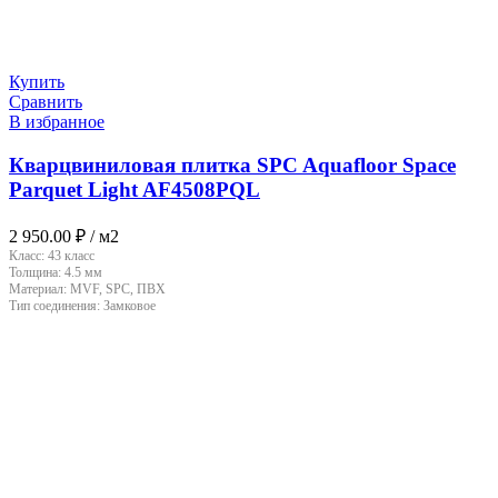
Купить
Сравнить
В избранное
Кварцвиниловая плитка SPC Aquafloor Space
Parquet Light AF4508PQL
2 950.00
₽
/ м2
Класс:
43 класс
Толщина:
4.5 мм
Материал:
MVF, SPC, ПВХ
Тип соединения:
Замковое