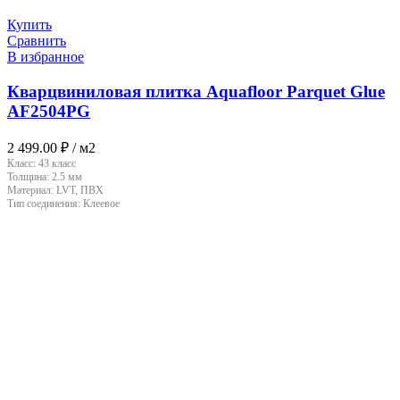
Купить
Сравнить
В избранное
Кварцвиниловая плитка Aquafloor Parquet Glue
AF2504PG
2 499.00
₽
/ м2
Класс:
43 класс
Толщина:
2.5 мм
Материал:
LVT, ПВХ
Тип соединения:
Клеевое