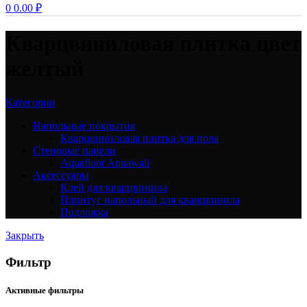
0
0.00
₽
Кварцвиниловая плитка цвет
желтый
Категории
Напольные покрытия
Кварцвиниловая плитка для пола
Стеновые панели
Aquafloor Aquawall
Аксессуары
Клей для кварцвинила
Плинтус напольный для кварцвинила
Подложка
Закрыть
Фильтр
Активные фильтры