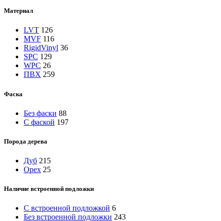
Материал
LVT
126
MVF
116
RigidVinyl
36
SPC
129
WPC
26
ПВХ
259
Фаска
Без фаски
88
С фаской
197
Порода дерева
Дуб
215
Орех
25
Наличие встроенной подложки
C встроенной подложкой
6
Без встроенной подложки
243