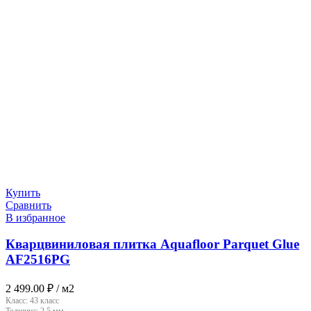
Купить
Сравнить
В избранное
Кварцвиниловая плитка Aquafloor Parquet Glue
AF2516PG
2 499.00
₽
/ м2
Класс:
43 класс
Толщина:
2.5 мм