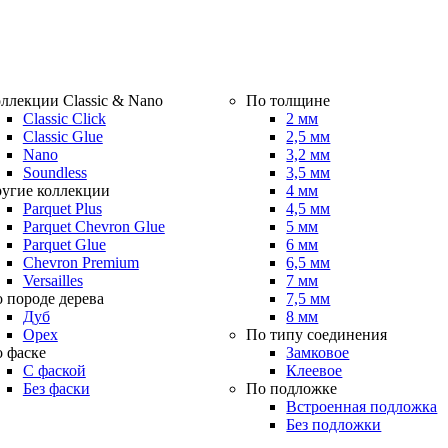
ллекции Classic & Nano
По толщине
Classic Click
2 мм
Classic Glue
2,5 мм
Nano
3,2 мм
Soundless
3,5 мм
угие коллекции
4 мм
Parquet Plus
4,5 мм
Parquet Chevron Glue
5 мм
Parquet Glue
6 мм
Chevron Premium
6,5 мм
Versailles
7 мм
 породе дерева
7,5 мм
Дуб
8 мм
Орех
По типу соединения
 фаске
Замковое
С фаской
Клеевое
Без фаски
По подложке
Встроенная подложка
Без подложки