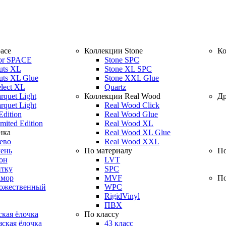
ace
Коллекции Stone
Ко
or SPACE
Stone SPC
uts XL
Stone XL SPC
uts XL Glue
Stone XXL Glue
elect XL
Quartz
rquet Light
Коллекции Real Wood
Др
rquet Light
Real Wood Click
Edition
Real Wood Glue
mited Edition
Real Wood XL
нка
Real Wood XL Glue
ево
Real Wood XXL
ень
По материалу
По
он
LVT
итку
SPC
амор
MVF
По
дожественный
WPC
RigidVinyl
ПВХ
кая ёлочка
По классу
ская ёлочка
43 класс