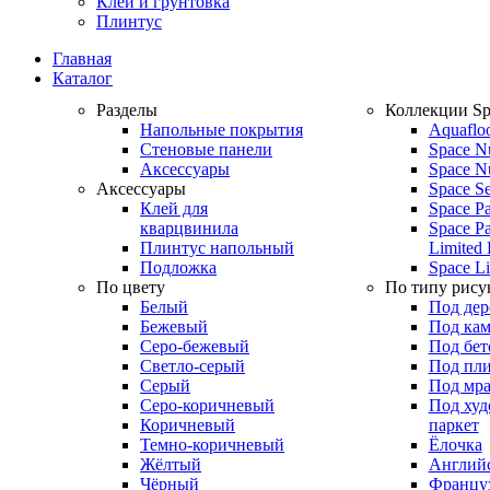
Клей и грунтовка
Плинтус
Главная
Каталог
Разделы
Коллекции Sp
Напольные покрытия
Aquaflo
Стеновые панели
Space N
Аксессуары
Space N
Аксессуары
Space S
Клей для
Space Pa
кварцвинила
Space Pa
Плинтус напольный
Limited 
Подложка
Space Li
По цвету
По типу рису
Белый
Под дер
Бежевый
Под кам
Серо-бежевый
Под бет
Светло-серый
Под пл
Серый
Под мр
Серо-коричневый
Под ху
Коричневый
паркет
Темно-коричневый
Ёлочка
Жёлтый
Английс
Чёрный
Француз