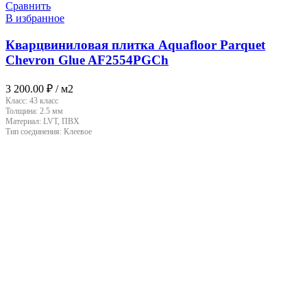
Сравнить
В избранное
Кварцвиниловая плитка Aquafloor Parquet
Chevron Glue AF2554PGCh
3 200.00
₽
/ м2
Класс:
43 класс
Толщина:
2.5 мм
Материал:
LVT, ПВХ
Тип соединения:
Клеевое