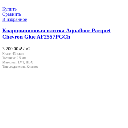
Купить
Сравнить
В избранное
Кварцвиниловая плитка Aquafloor Parquet
Chevron Glue AF2557PGCh
3 200.00
₽
/ м2
Класс:
43 класс
Толщина:
2.5 мм
Материал:
LVT, ПВХ
Тип соединения:
Клеевое