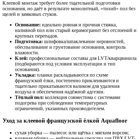
Клеевой монтаж требует более тщательной подготовки
основания, но даёт в результате монолитный, «тихий» пол без
щелей и замковых стуков.
Основание:
идеально ровная и прочная стяжка,
наливной пол или старый керамогранит без отслоений и
крупных перепадов.
Подготовка:
шлифовка/шпаклевание неровностей,
обеспыливание и грунтование основания, контроль
влажности.
Клей:
профессиональные составы для LVT/кварцвинила
(подбираются под условия эксплуатации и тип
основания).
Укладка:
планки раскладываются по схеме
французской ёлки, постепенно приклеиваются и
тщательно прикатываются валиком для удаления
воздуха и обеспечения надёжной адгезии.
Тёплый пол:
коллекция совместима с системами
подогрева при соблюдении температурных
ограничений, указанных производителем.
Уход за клеевой французской ёлкой Aquafloor
сухая уборка — пылесос или щётка с мягким ворсом;
влажная уборка — нейтральные средства для ПВХ/LVT-