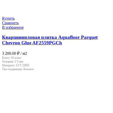
Купить
Сравнить
В избранное
Кварцвиниловая плитка Aquafloor Parquet
Chevron Glue AF2559PGCh
3 200.00
₽
/ м2
Класс:
43 класс
Толщина:
2.5 мм
Материал:
LVT, ПВХ
Тип соединения:
Клеевое