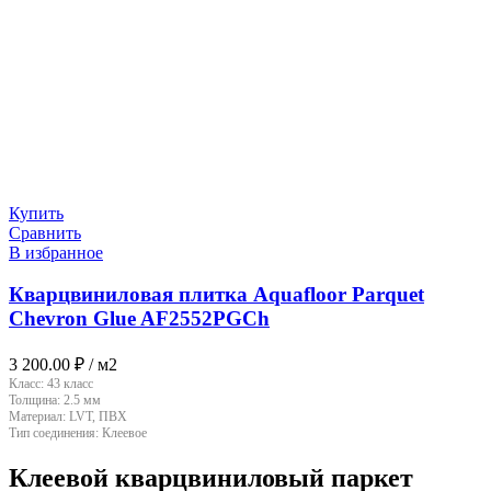
Купить
Сравнить
В избранное
Кварцвиниловая плитка Aquafloor Parquet
Chevron Glue AF2552PGCh
3 200.00
₽
/ м2
Класс:
43 класс
Толщина:
2.5 мм
Материал:
LVT, ПВХ
Тип соединения:
Клеевое
Клеевой кварцвиниловый паркет