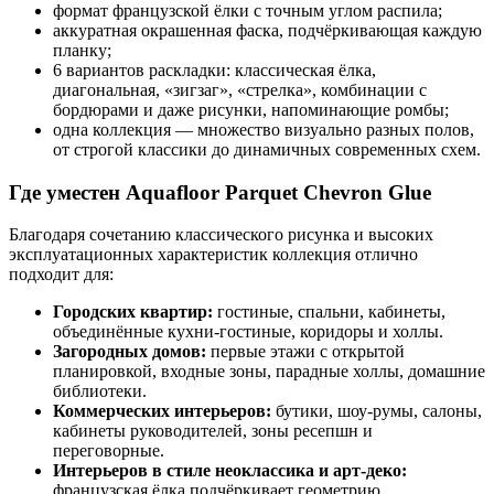
формат французской ёлки с точным углом распила;
аккуратная окрашенная фаска, подчёркивающая каждую
планку;
6 вариантов раскладки: классическая ёлка,
диагональная, «зигзаг», «стрелка», комбинации с
бордюрами и даже рисунки, напоминающие ромбы;
одна коллекция — множество визуально разных полов,
от строгой классики до динамичных современных схем.
Где уместен Aquafloor Parquet Chevron Glue
Благодаря сочетанию классического рисунка и высоких
эксплуатационных характеристик коллекция отлично
подходит для:
Городских квартир:
гостиные, спальни, кабинеты,
объединённые кухни-гостиные, коридоры и холлы.
Загородных домов:
первые этажи с открытой
планировкой, входные зоны, парадные холлы, домашние
библиотеки.
Коммерческих интерьеров:
бутики, шоу-румы, салоны,
кабинеты руководителей, зоны ресепшн и
переговорные.
Интерьеров в стиле неоклассика и арт-деко:
французская ёлка подчёркивает геометрию