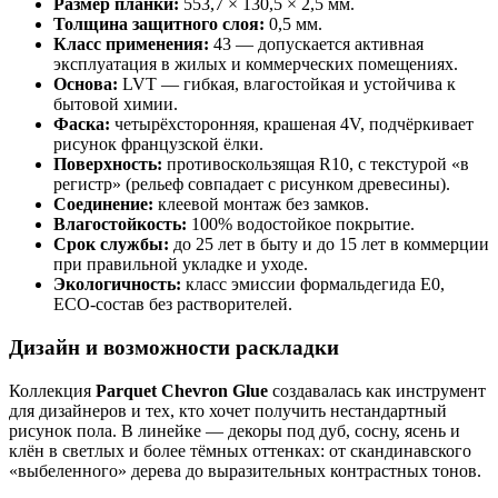
Размер планки:
553,7 × 130,5 × 2,5 мм.
Толщина защитного слоя:
0,5 мм.
Класс применения:
43 — допускается активная
эксплуатация в жилых и коммерческих помещениях.
Основа:
LVT — гибкая, влагостойкая и устойчива к
бытовой химии.
Фаска:
четырёхсторонняя, крашеная 4V, подчёркивает
рисунок французской ёлки.
Поверхность:
противоскользящая R10, с текстурой «в
регистр» (рельеф совпадает с рисунком древесины).
Соединение:
клеевой монтаж без замков.
Влагостойкость:
100% водостойкое покрытие.
Срок службы:
до 25 лет в быту и до 15 лет в коммерции
при правильной укладке и уходе.
Экологичность:
класс эмиссии формальдегида E0,
ECO-состав без растворителей.
Дизайн и возможности раскладки
Коллекция
Parquet Chevron Glue
создавалась как инструмент
для дизайнеров и тех, кто хочет получить нестандартный
рисунок пола. В линейке — декоры под дуб, сосну, ясень и
клён в светлых и более тёмных оттенках: от скандинавского
«выбеленного» дерева до выразительных контрастных тонов.