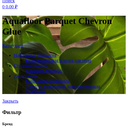
Поиск
0
0.00
₽
Aquafloor Parquet Chevron
Glue
Категории
Напольные покрытия
Кварцвиниловая плитка для пола
Стеновые панели
Aquafloor Aquawall
Аксессуары
Клей для кварцвинила
Плинтус напольный для кварцвинила
Подложка
Закрыть
Фильтр
Бренд