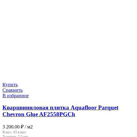
Купить
Сравнить
В избранное
Кварцвиниловая плитка Aquafloor Parquet
Chevron Glue AF2558PGCh
3 200.00
₽
/ м2
Класс:
43 класс
Толщина:
2.5 мм