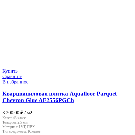
Купить
Сравнить
В избранное
Кварцвиниловая плитка Aquafloor Parquet
Chevron Glue AF2556PGCh
3 200.00
₽
/ м2
Класс:
43 класс
Толщина:
2.5 мм
Материал:
LVT, ПВХ
Тип соединения:
Клеевое