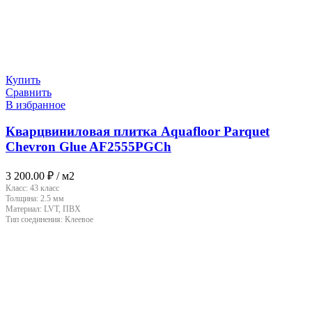
Купить
Сравнить
В избранное
Кварцвиниловая плитка Aquafloor Parquet
Chevron Glue AF2555PGCh
3 200.00
₽
/ м2
Класс:
43 класс
Толщина:
2.5 мм
Материал:
LVT, ПВХ
Тип соединения:
Клеевое