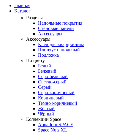
Главная
Каталог
Разделы
Напольные покрытия
Стеновые панели
Аксессуары
Аксессуары
Клей для кварцвинила
Плинтус напольный
Подложка
По цвету
Белый
Бежевый
Серо-бежевый
Светло-серый
Серый
Серо-коричневый
Коричневый
Темно-коричневый
Жёлтый
Чёрный
Коллекции Space
Aquafloor SPACE
Space Nuts XL