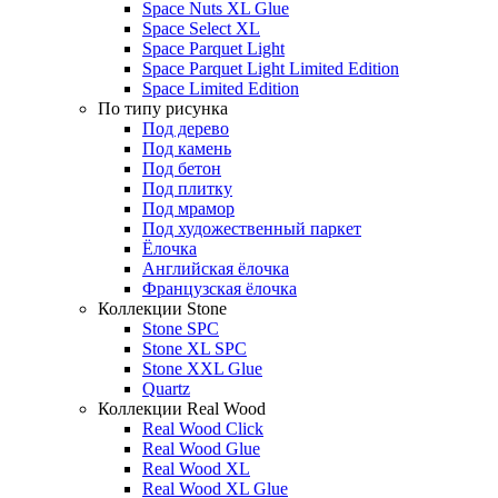
Space Nuts XL Glue
Space Select XL
Space Parquet Light
Space Parquet Light Limited Edition
Space Limited Edition
По типу рисунка
Под дерево
Под камень
Под бетон
Под плитку
Под мрамор
Под художественный паркет
Ёлочка
Английская ёлочка
Французская ёлочка
Коллекции Stone
Stone SPC
Stone XL SPC
Stone XXL Glue
Quartz
Коллекции Real Wood
Real Wood Click
Real Wood Glue
Real Wood XL
Real Wood XL Glue