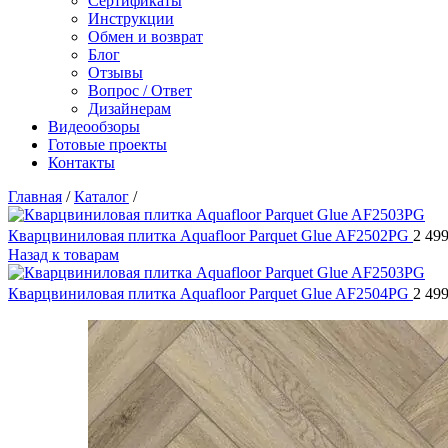
Сертификаты
Инструкции
Обмен и возврат
Блог
Отзывы
Вопрос / Ответ
Дизайнерам
Видеообзоры
Готовые проекты
Контакты
Главная
/
Каталог
/
Кварцвиниловая плитка Aquafloor Parquet Glue AF2502PG
2 49
Назад к товарам
Кварцвиниловая плитка Aquafloor Parquet Glue AF2504PG
2 49