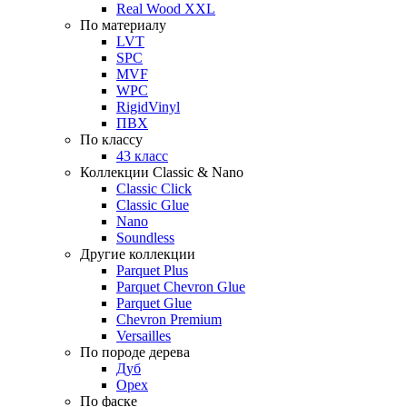
Real Wood XXL
По материалу
LVT
SPC
MVF
WPC
RigidVinyl
ПВХ
По классу
43 класс
Коллекции Classic & Nano
Classic Click
Classic Glue
Nano
Soundless
Другие коллекции
Parquet Plus
Parquet Chevron Glue
Parquet Glue
Chevron Premium
Versailles
По породе дерева
Дуб
Орех
По фаске