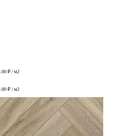
9.00
₽
/ м2
9.00
₽
/ м2