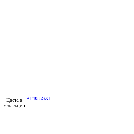
AF4085SXL
Цвета в
коллекции