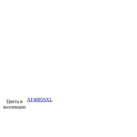
AF4085SXL
Цвета в
коллекции