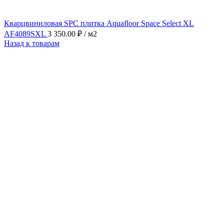
Кварцвиниловая SPC плитка Aquafloor Space Select XL
AF4089SXL
3 350.00
₽
/ м2
Назад к товарам