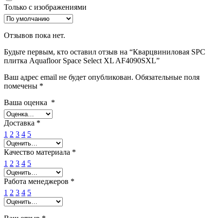
Только с изображениями
Отзывов пока нет.
Будьте первым, кто оставил отзыв на “Кварцвиниловая SPC
плитка Aquafloor Space Select XL AF4090SXL”
Ваш адрес email не будет опубликован.
Обязательные поля
помечены
*
Ваша оценка
*
Доставка
*
1
2
3
4
5
Качество материала
*
1
2
3
4
5
Работа менеджеров
*
1
2
3
4
5