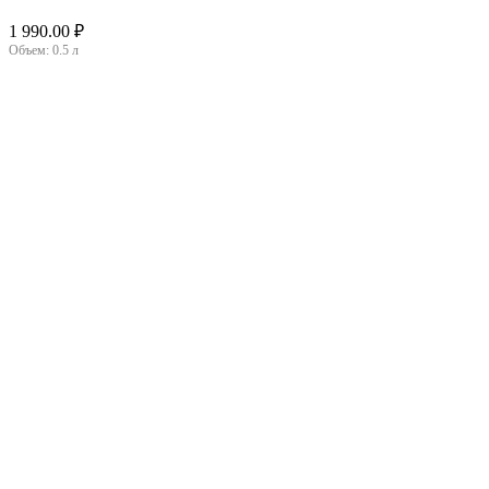
1 990.00
₽
Объем:
0.5 л