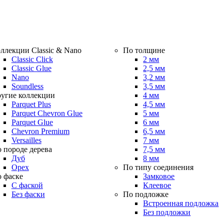
ллекции Classic & Nano
По толщине
Classic Click
2 мм
Classic Glue
2,5 мм
Nano
3,2 мм
Soundless
3,5 мм
угие коллекции
4 мм
Parquet Plus
4,5 мм
Parquet Chevron Glue
5 мм
Parquet Glue
6 мм
Chevron Premium
6,5 мм
Versailles
7 мм
 породе дерева
7,5 мм
Дуб
8 мм
Орех
По типу соединения
 фаске
Замковое
С фаской
Клеевое
Без фаски
По подложке
Встроенная подложка
Без подложки