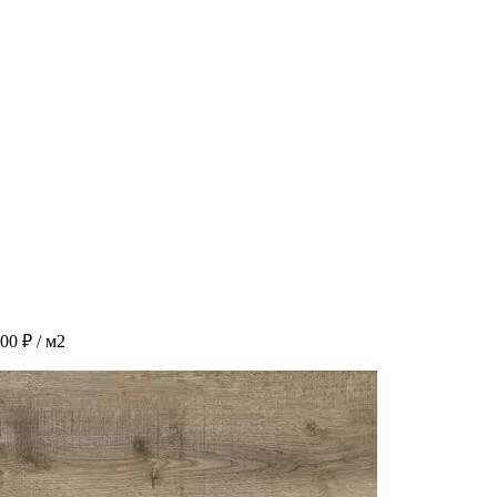
.00
₽
/ м2