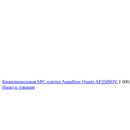
Кварцвиниловая SPC плитка Aquafloor Quartz AF3509QV
1 600
Назад к товарам