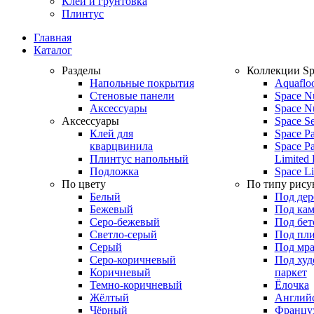
Клей и грунтовка
Плинтус
Главная
Каталог
Разделы
Коллекции Sp
Напольные покрытия
Aquaflo
Стеновые панели
Space N
Аксессуары
Space N
Аксессуары
Space S
Клей для
Space Pa
кварцвинила
Space Pa
Плинтус напольный
Limited 
Подложка
Space Li
По цвету
По типу рису
Белый
Под дер
Бежевый
Под кам
Серо-бежевый
Под бет
Светло-серый
Под пл
Серый
Под мр
Серо-коричневый
Под ху
Коричневый
паркет
Темно-коричневый
Ёлочка
Жёлтый
Английс
Чёрный
Француз