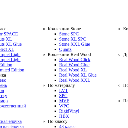
ace
Коллекции Stone
Ко
or SPACE
Stone SPC
uts XL
Stone XL SPC
uts XL Glue
Stone XXL Glue
elect XL
Quartz
rquet Light
Коллекции Real Wood
Др
rquet Light
Real Wood Click
Edition
Real Wood Glue
mited Edition
Real Wood XL
нка
Real Wood XL Glue
ево
Real Wood XXL
ень
По материалу
По
он
LVT
итку
SPC
амор
MVF
По
дожественный
WPC
RigidVinyl
ПВХ
кая ёлочка
По классу
ская ёлочка
43 класс