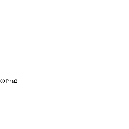
.00
₽
/ м2