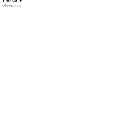
1 990.00
₽
Объем:
0.5 л