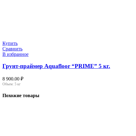
Купить
Сравнить
В избранное
Грунт-праймер Aquafloor “PRIME” 5 кг.
8 900.00
₽
Объем:
5 кг
Похожие товары