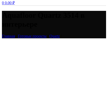
0
0.00
₽
Aquafloor Quartz 3514 в
интерьере
Главная
/
Готовые проекты
/
Quartz
/