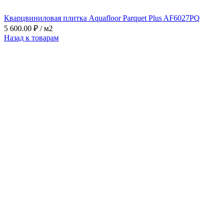
Кварцвиниловая плитка Aquafloor Parquet Plus AF6027PQ
5 600.00
₽
/ м2
Назад к товарам