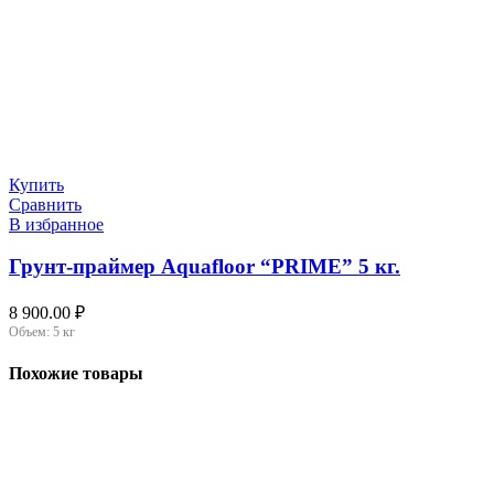
Купить
Сравнить
В избранное
Грунт-праймер Aquafloor “PRIME” 5 кг.
8 900.00
₽
Объем:
5 кг
Похожие товары