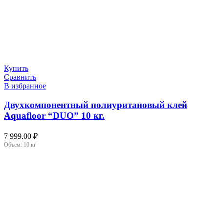
Купить
Сравнить
В избранное
Двухкомпонентный полиуритановый клей
Aquafloor “DUO” 10 кг.
7 999.00
₽
Объем:
10 кг