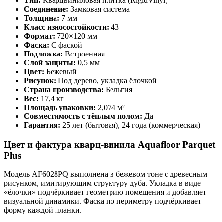
Тип:
Кварцвиниловая плитка (RigidVinyl)
Соединение:
Замковая система
Толщина:
7 мм
Класс износостойкости:
43
Формат:
720×120 мм
Фаска:
С фаской
Подложка:
Встроенная
Слой защиты:
0,5 мм
Цвет:
Бежевый
Рисунок:
Под дерево, укладка ёлочкой
Страна производства:
Бельгия
Вес:
17,4 кг
Площадь упаковки:
2,074 м²
Совместимость с тёплым полом:
Да
Гарантия:
25 лет (бытовая), 24 года (коммерческая)
Цвет и фактура кварц-винила Aquafloor Parquet
Plus
Модель AF6028PQ выполнена в бежевом тоне с древесным
рисунком, имитирующим структуру дуба. Укладка в виде
«ёлочки» подчёркивает геометрию помещения и добавляет
визуальной динамики. Фаска по периметру подчёркивает
форму каждой планки.