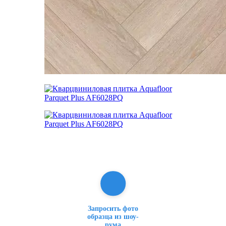
Запросить фото
образца из шоу-
рума