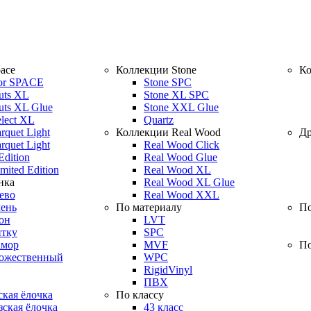
ace
Коллекции Stone
Ко
or SPACE
Stone SPC
uts XL
Stone XL SPC
uts XL Glue
Stone XXL Glue
elect XL
Quartz
rquet Light
Коллекции Real Wood
Др
rquet Light
Real Wood Click
Edition
Real Wood Glue
mited Edition
Real Wood XL
нка
Real Wood XL Glue
ево
Real Wood XXL
ень
По материалу
По
он
LVT
итку
SPC
амор
MVF
По
дожественный
WPC
RigidVinyl
ПВХ
кая ёлочка
По классу
ская ёлочка
43 класс