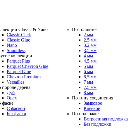
ллекции Classic & Nano
По толщине
Classic Click
2 мм
Classic Glue
2,5 мм
Nano
3,2 мм
Soundless
3,5 мм
угие коллекции
4 мм
Parquet Plus
4,5 мм
Parquet Chevron Glue
5 мм
Parquet Glue
6 мм
Chevron Premium
6,5 мм
Versailles
7 мм
 породе дерева
7,5 мм
Дуб
8 мм
Орех
По типу соединения
 фаске
Замковое
С фаской
Клеевое
Без фаски
По подложке
Встроенная подложка
Без подложки