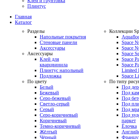
Клей и грунтовка
Плинтус
Главная
Каталог
Разделы
Коллекции Sp
Напольные покрытия
Aquaflo
Стеновые панели
Space N
Аксессуары
Space N
Аксессуары
Space S
Клей для
Space Pa
кварцвинила
Space Pa
Плинтус напольный
Limited 
Подложка
Space Li
По цвету
По типу рису
Белый
Под дер
Бежевый
Под кам
Серо-бежевый
Под бет
Светло-серый
Под пл
Серый
Под мр
Серо-коричневый
Под ху
Коричневый
паркет
Темно-коричневый
Ёлочка
Жёлтый
Английс
Чёрный
Француз