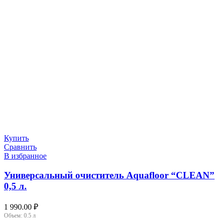
Купить
Сравнить
В избранное
Универсальный очиститель Aquafloor “CLEAN”
0,5 л.
1 990.00
₽
Объем:
0.5 л