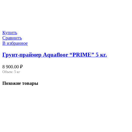
Купить
Сравнить
В избранное
Грунт-праймер Aquafloor “PRIME” 5 кг.
8 900.00
₽
Объем:
5 кг
Похожие товары