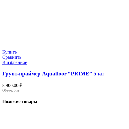
Купить
Сравнить
В избранное
Грунт-праймер Aquafloor “PRIME” 5 кг.
8 900.00
₽
Объем:
5 кг
Похожие товары