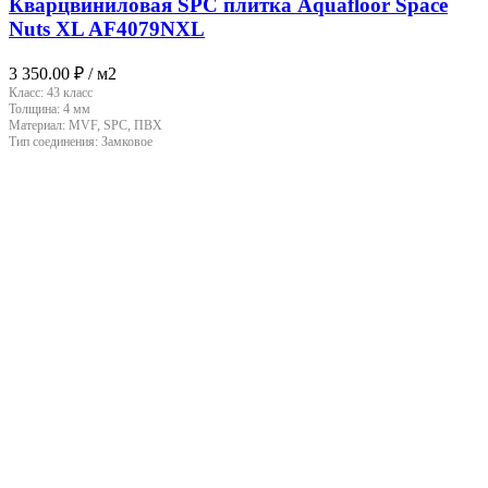
Кварцвиниловая SPC плитка Aquafloor Space
Nuts XL AF4079NXL
3 350.00
₽
/ м2
Класс:
43 класс
Толщина:
4 мм
Материал:
MVF, SPC, ПВХ
Тип соединения:
Замковое