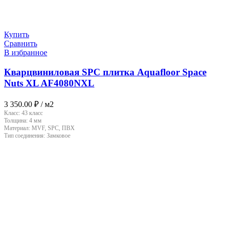
Купить
Сравнить
В избранное
Кварцвиниловая SPC плитка Aquafloor Space
Nuts XL AF4080NXL
3 350.00
₽
/ м2
Класс:
43 класс
Толщина:
4 мм
Материал:
MVF, SPC, ПВХ
Тип соединения:
Замковое