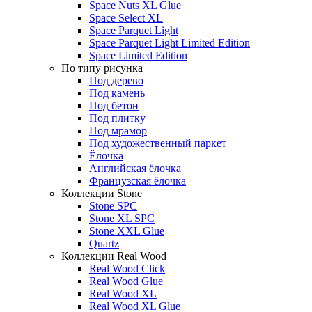
Space Nuts XL Glue
Space Select XL
Space Parquet Light
Space Parquet Light Limited Edition
Space Limited Edition
По типу рисунка
Под дерево
Под камень
Под бетон
Под плитку
Под мрамор
Под художественный паркет
Ёлочка
Английская ёлочка
Французская ёлочка
Коллекции Stone
Stone SPC
Stone XL SPC
Stone XXL Glue
Quartz
Коллекции Real Wood
Real Wood Click
Real Wood Glue
Real Wood XL
Real Wood XL Glue