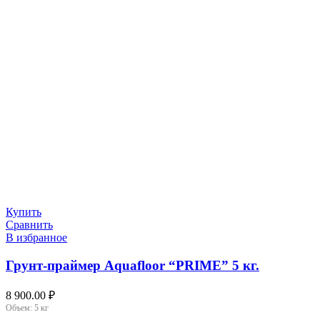
Купить
Сравнить
В избранное
Грунт-праймер Aquafloor “PRIME” 5 кг.
8 900.00
₽
Объем:
5 кг