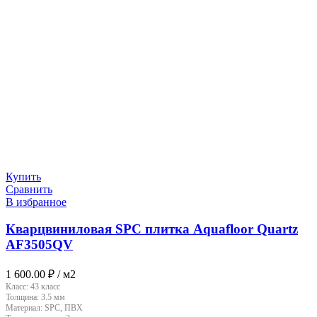
Купить
Сравнить
В избранное
Кварцвиниловая SPC плитка Aquafloor Quartz
AF3505QV
1 600.00
₽
/ м2
Класс:
43 класс
Толщина:
3.5 мм
Материал:
SPC, ПВХ