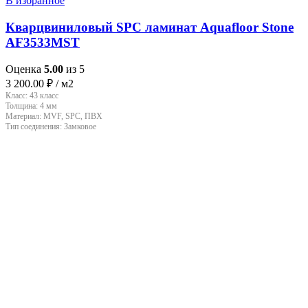
В избранное
Кварцвиниловый SPC ламинат Aquafloor Stone
AF3533MST
Оценка
5.00
из 5
3 200.00
₽
/ м2
Класс:
43 класс
Толщина:
4 мм
Материал:
MVF, SPC, ПВХ
Тип соединения:
Замковое