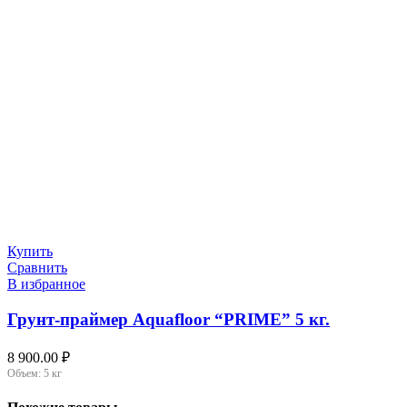
Купить
Сравнить
В избранное
Грунт-праймер Aquafloor “PRIME” 5 кг.
8 900.00
₽
Объем:
5 кг