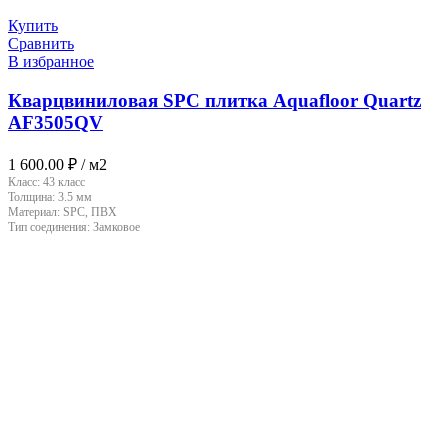
Купить
Сравнить
В избранное
Кварцвиниловая SPC плитка Aquafloor Quartz
AF3505QV
1 600.00
₽
/ м2
Класс:
43 класс
Толщина:
3.5 мм
Материал:
SPC, ПВХ
Тип соединения:
Замковое