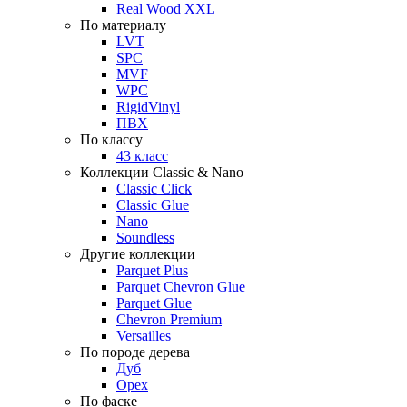
Real Wood XXL
По материалу
LVT
SPC
MVF
WPC
RigidVinyl
ПВХ
По классу
43 класс
Коллекции Classic & Nano
Classic Click
Classic Glue
Nano
Soundless
Другие коллекции
Parquet Plus
Parquet Chevron Glue
Parquet Glue
Chevron Premium
Versailles
По породе дерева
Дуб
Орех
По фаске