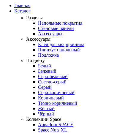
Главная
Каталог
Разделы
Напольные покрытия
Стеновые панели
Аксессуары
Аксессуары
Клей для кварцвинила
Плинтус напольный
Подложка
По цвету
Белый
Бежевый
Серо-бежевый
Светло-серый
Серый
Серо-коричневый
Коричневый
Темно-коричневый
Жёлтый
Чёрный
Коллекции Space
Aquafloor SPACE
Space Nuts XL