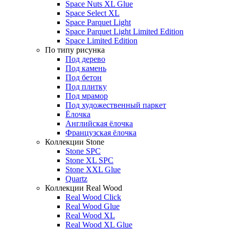
Space Nuts XL Glue
Space Select XL
Space Parquet Light
Space Parquet Light Limited Edition
Space Limited Edition
По типу рисунка
Под дерево
Под камень
Под бетон
Под плитку
Под мрамор
Под художественный паркет
Ёлочка
Английская ёлочка
Французская ёлочка
Коллекции Stone
Stone SPC
Stone XL SPC
Stone XXL Glue
Quartz
Коллекции Real Wood
Real Wood Click
Real Wood Glue
Real Wood XL
Real Wood XL Glue