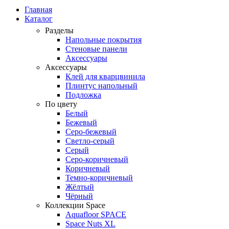
Главная
Каталог
Разделы
Напольные покрытия
Стеновые панели
Аксессуары
Аксессуары
Клей для кварцвинила
Плинтус напольный
Подложка
По цвету
Белый
Бежевый
Серо-бежевый
Светло-серый
Серый
Серо-коричневый
Коричневый
Темно-коричневый
Жёлтый
Чёрный
Коллекции Space
Aquafloor SPACE
Space Nuts XL