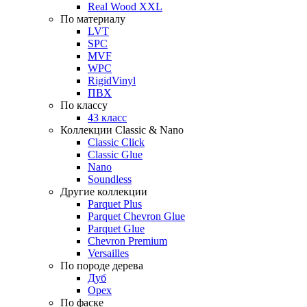
Real Wood XXL
По материалу
LVT
SPC
MVF
WPC
RigidVinyl
ПВХ
По классу
43 класс
Коллекции Classic & Nano
Classic Click
Classic Glue
Nano
Soundless
Другие коллекции
Parquet Plus
Parquet Chevron Glue
Parquet Glue
Chevron Premium
Versailles
По породе дерева
Дуб
Орех
По фаске