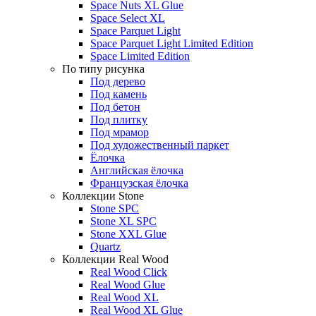
Space Nuts XL Glue
Space Select XL
Space Parquet Light
Space Parquet Light Limited Edition
Space Limited Edition
По типу рисунка
Под дерево
Под камень
Под бетон
Под плитку
Под мрамор
Под художественный паркет
Ёлочка
Английская ёлочка
Французская ёлочка
Коллекции Stone
Stone SPC
Stone XL SPC
Stone XXL Glue
Quartz
Коллекции Real Wood
Real Wood Click
Real Wood Glue
Real Wood XL
Real Wood XL Glue