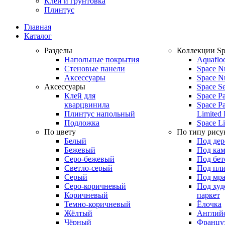
Клей и грунтовка
Плинтус
Главная
Каталог
Разделы
Коллекции Sp
Напольные покрытия
Aquaflo
Стеновые панели
Space N
Аксессуары
Space N
Аксессуары
Space S
Клей для
Space Pa
кварцвинила
Space Pa
Плинтус напольный
Limited 
Подложка
Space Li
По цвету
По типу рису
Белый
Под дер
Бежевый
Под кам
Серо-бежевый
Под бет
Светло-серый
Под пл
Серый
Под мр
Серо-коричневый
Под ху
Коричневый
паркет
Темно-коричневый
Ёлочка
Жёлтый
Английс
Чёрный
Француз