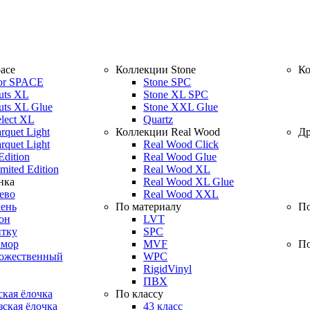
ace
Коллекции Stone
Ко
or SPACE
Stone SPC
uts XL
Stone XL SPC
uts XL Glue
Stone XXL Glue
elect XL
Quartz
rquet Light
Коллекции Real Wood
Др
rquet Light
Real Wood Click
Edition
Real Wood Glue
mited Edition
Real Wood XL
нка
Real Wood XL Glue
ево
Real Wood XXL
ень
По материалу
По
он
LVT
итку
SPC
амор
MVF
По
дожественный
WPC
RigidVinyl
ПВХ
кая ёлочка
По классу
ская ёлочка
43 класс