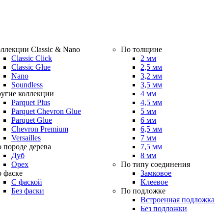
ллекции Classic & Nano
По толщине
Classic Click
2 мм
Classic Glue
2,5 мм
Nano
3,2 мм
Soundless
3,5 мм
угие коллекции
4 мм
Parquet Plus
4,5 мм
Parquet Chevron Glue
5 мм
Parquet Glue
6 мм
Chevron Premium
6,5 мм
Versailles
7 мм
 породе дерева
7,5 мм
Дуб
8 мм
Орех
По типу соединения
 фаске
Замковое
С фаской
Клеевое
Без фаски
По подложке
Встроенная подложка
Без подложки