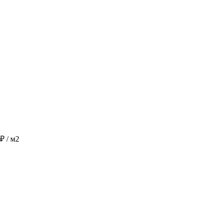
₽
/ м2