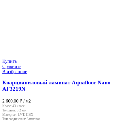
Купить
Сравнить
В избранное
Кварцвиниловый ламинат Aquafloor Nano
AF3219N
2 600.00
₽
/ м2
Класс:
43 класс
Толщина:
3.2 мм
Материал:
LVT, ПВХ
Тип соединения:
Замковое