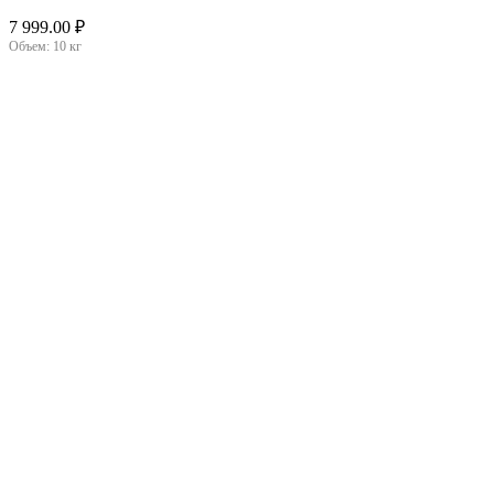
7 999.00
₽
Объем:
10 кг